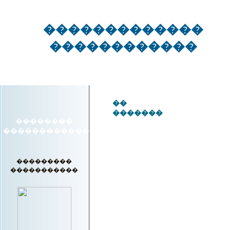
�������������
������������
� ��
��
�������
��������
��������
������������
���������
�����������