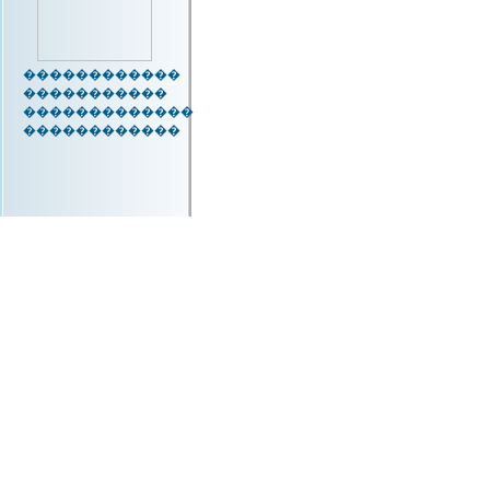
������������
�����������
�������������
������������