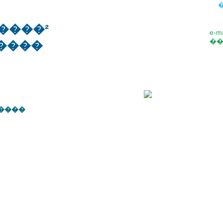
����²
e-ma
���
����
��� ���
��������
�������
����
���