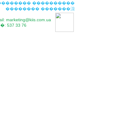
�������� ����������
�������� �������㳿
il: marketing@kiis.com.ua
: 537 33 76
��
�볺���
��������