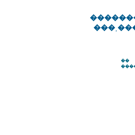
������
���˲��
��
���
��� 
��������
���˲������