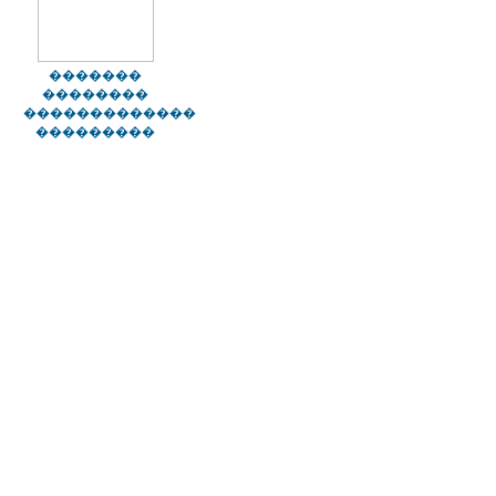
�������
��������
�������������
���������