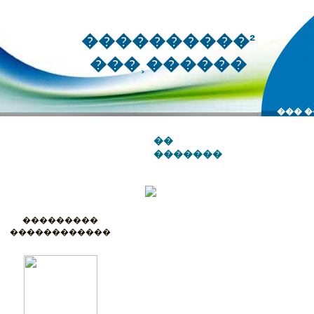
����������²
���˲������
��� 
��
�������
��������
��������
���˲������
���������
������������